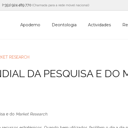
(+351) 924 489 770
(Chamada para a rede móvel nacional)
Apodemo
Deontologia
Actividades
Re
UNDIAL DA PESQUISA E D
isa e do
Market Research
.
cursos estratégicos. Quando bem utilizados, facilitam o dia a dia n