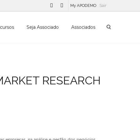
My APODEMO
Sair
cursos
Seja Associado
Associados
O MARKET RESEARCH
as empresas, na análise e gestão dos negócios.