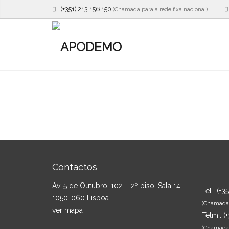
(+351) 213 156 150
|
(Chamada para a rede fixa nacional)
Contactos
Av. 5 de Outubro, 102 – 2º piso, Sala 14
Tel.:
(+3
1050-060 Lisboa
(Chamada p
ver mapa
Telm.:
(
(Chamada 