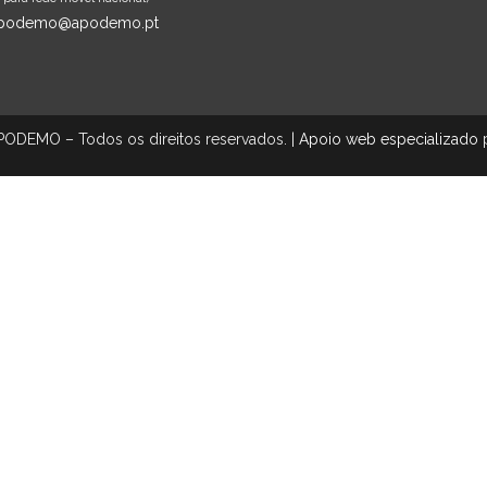
podemo@apodemo.pt
ODEMO – Todos os direitos reservados. |
Apoio web especializado
p