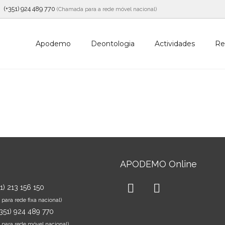
(+351) 924 489 770
(Chamada para a rede móvel nacional)
Apodemo
Deontologia
Actividades
Re
APODEMO Online
51) 213 156 150
ara rede fixa nacional)
+351) 924 489 770
para rede móvel nacional)