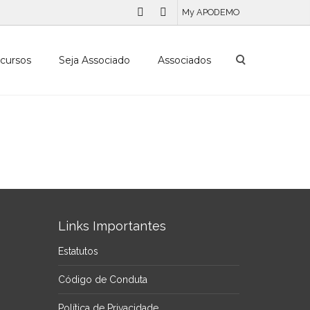
My APODEMO
cursos
Seja Associado
Associados
Links Importantes
Estatutos
Código de Conduta
Política de Privacidade