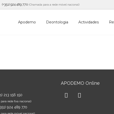
(+351) 924 489 770
(Chamada para a rede móvel nacional)
Apodemo
Deontologia
Actividades
Re
APODEMO Online
51) 213 156 150
ara rede fixa nacional)
+351) 924 489 770
para rede móvel nacional)