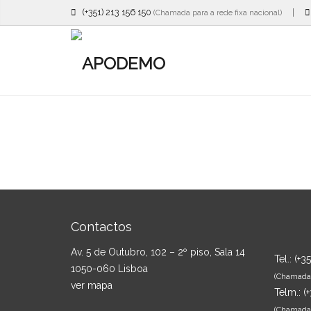
(+351) 213 156 150
|
(Chamada para a rede fixa nacional)
Contactos
Av. 5 de Outubro, 102 – 2º piso, Sala 14
Tel.:
(+3
1050-060 Lisboa
(Chamada p
ver mapa
Telm.:
(
(Chamada 