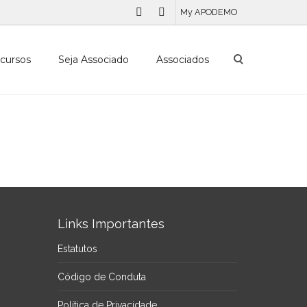
My APODEMO
cursos
Seja Associado
Associados
Links Importantes
Estatutos
Código de Conduta
Política de Privacidade