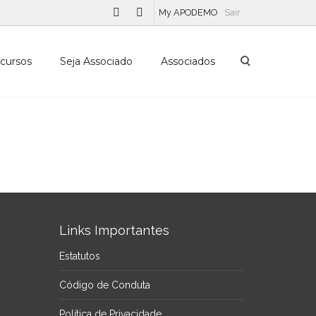
My APODEMO
Sair
cursos
Seja Associado
Associados
Links Importantes
Estatutos
Código de Conduta
Política de Privacidade