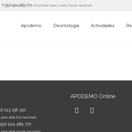
(+351) 924 489 770
(Chamada para a rede móvel nacional)
Apodemo
Deontologia
Actividades
Re
APODEMO Online
51) 213 156 150
ara rede fixa nacional)
+351) 924 489 770
para rede móvel nacional)