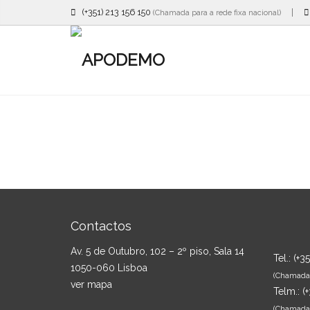
(+351) 213 156 150
|
(Chamada para a rede fixa nacional)
Contactos
Av. 5 de Outubro, 102 – 2º piso, Sala 14
Tel.:
(+3
1050-060 Lisboa
(Chamada p
ver mapa
Telm.:
(
(Chamada 