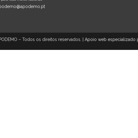
podemo@apodemo.pt
ODEMO – Todos os direitos reservados. |
Apoio web especializado
p