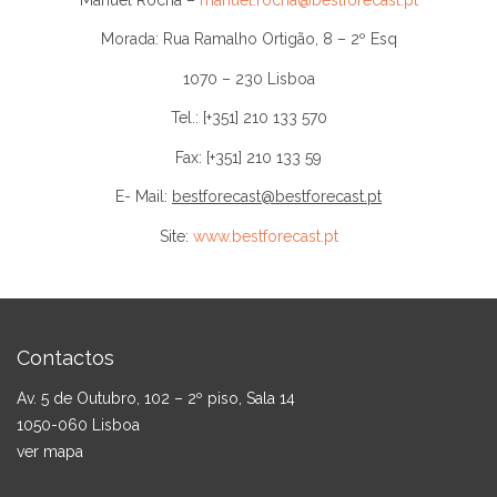
Morada: Rua Ramalho Ortigão, 8 – 2º Esq
1070 – 230 Lisboa
Tel.: [+351] 210 133 570
Fax: [+351] 210 133 59
E- Mail:
bestforecast@bestforecast.pt
Site:
www.bestforecast.pt
Contactos
Av. 5 de Outubro, 102 – 2º piso, Sala 14
1050-060 Lisboa
ver mapa